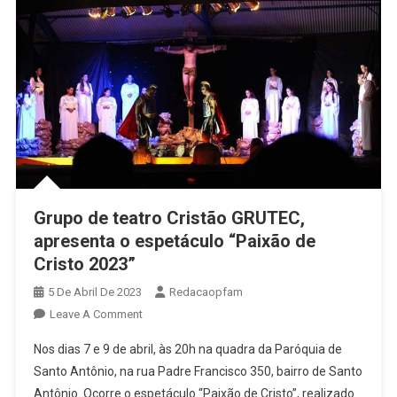
Grupo de teatro Cristão GRUTEC,
apresenta o espetáculo “Paixão de
Cristo 2023”
5 De Abril De 2023
Redacaopfam
On
Leave A Comment
Grupo
Nos dias 7 e 9 de abril, às 20h na quadra da Paróquia de
De
Santo Antônio, na rua Padre Francisco 350, bairro de Santo
Teatro
Antônio. Ocorre o espetáculo “Paixão de Cristo”, realizado
Cristão