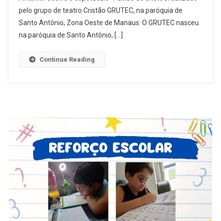
pelo grupo de teatro Cristão GRUTEC, na paróquia de
GRUTEC,
Apresenta
Santo Antônio, Zona Oeste de Manaus. O GRUTEC nasceu
O
na paróquia de Santo Antônio, […]
Espetáculo
“Paixão
Continue Reading
De
Cristo
2023”