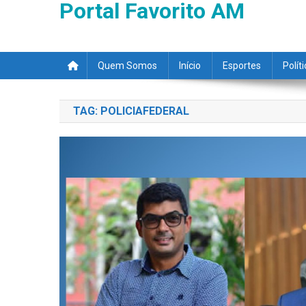
Portal Favorito AM
Quem Somos
Início
Esportes
Polít
TAG:
POLICIAFEDERAL