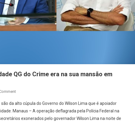
cidade QG do Crime era na sua mansão em
On
 Comment
Policia
e são da alto cúpula do Governo do Wilson Lima que é apoiador
Federal
Cidade. Manaus – A operação deflagrada pela Polícia Federal na
Na
secretários exonerados pelo governador Wilson Lima na noite de
Cola
De
Roberto