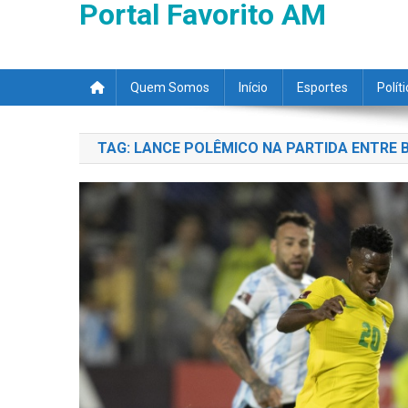
Portal Favorito AM
Quem Somos
Início
Esportes
Polít
TAG:
LANCE POLÊMICO NA PARTIDA ENTRE B