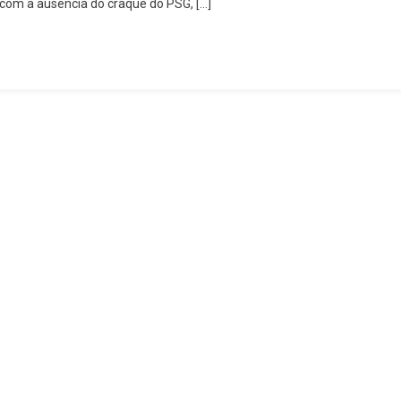
om a ausência do craque do PSG, […]
Copa
Do
Catar,
Brasil
Empata
Com
Argentina
Fora
De
Casa