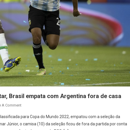
tar, Brasil empata com Argentina fora de casa
On
e A Comment
Classificadíssimo
 já classificada para Copa do Mundo 2022, empatou com a seleção da
Para
r Júnior, o camisa (10) da seleção ficou de fora da partida por conta
A