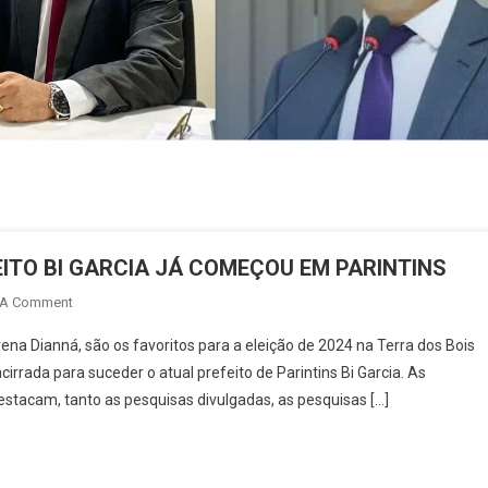
ITO BI GARCIA JÁ COMEÇOU EM PARINTINS
On
 A Comment
SUCESSÃO
na Dianná, são os favoritos para a eleição de 2024 na Terra dos Bois
PELA
irrada para suceder o atual prefeito de Parintins Bi Garcia. As
CADEIRA
stacam, tanto as pesquisas divulgadas, as pesquisas […]
DO
PREFEITO
BI
GARCIA