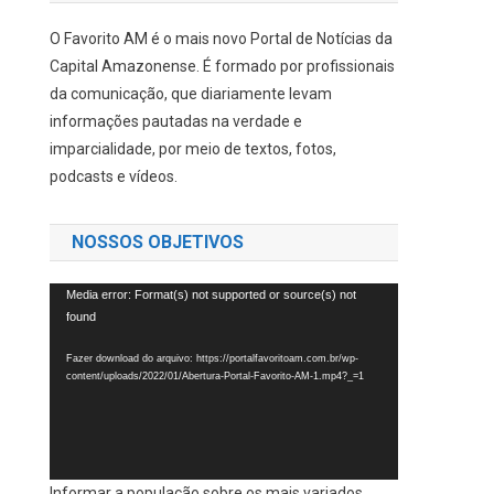
O Favorito AM é o mais novo Portal de Notícias da
Capital Amazonense. É formado por profissionais
da comunicação, que diariamente levam
informações pautadas na verdade e
imparcialidade, por meio de textos, fotos,
podcasts e vídeos.
NOSSOS OBJETIVOS
Tocador
Media error: Format(s) not supported or source(s) not
found
de
vídeo
Fazer download do arquivo: https://portalfavoritoam.com.br/wp-
content/uploads/2022/01/Abertura-Portal-Favorito-AM-1.mp4?_=1
Informar a população sobre os mais variados