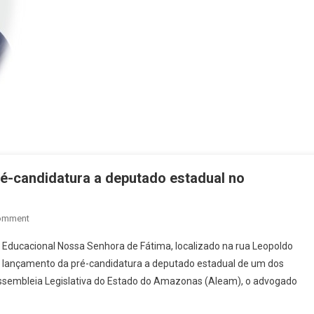
é-candidatura a deputado estadual no
On
omment
Jovem
o Educacional Nossa Senhora de Fátima, localizado na rua Leopoldo
Advogado,
á o lançamento da pré-candidatura a deputado estadual de um dos
João
Assembleia Legislativa do Estado do Amazonas (Aleam), o advogado
Lira,
Lança