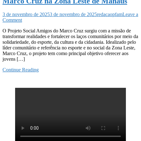
Marco Cruz na Zona Leste de Manaus
3 de novembro de 2025
3 de novembro de 2025
redacaopfam
Leave a
on
Comment
Conheça
O Projeto Social Amigos do Marco Cruz surgiu com a missão de
o
transformar realidades e fortalecer os laços comunitários por meio da
Projeto
solidariedade, do esporte, da cultura e da cidadania. Idealizado pelo
Social
líder comunitário e referência no esporte e no social da Zona Leste,
Amigos
Marco Cruz, o projeto tem como principal objetivo oferecer aos
do
jovens […]
Marco
Cruz
Continue Reading
na
Zona
Leste
de
Manaus