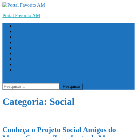
Skip
to
Portal Favorito AM
content
Quem Somos
Início
Esportes
Política
Tecnologia
Cultura
Saúde
religião
Contato
site mode button
Pesquisar
por:
Categoria:
Social
Conheça o Projeto Social Amigos do