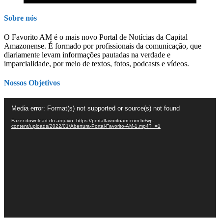
Sobre nós
O Favorito AM é o mais novo Portal de Notícias da Capital
Amazonense. É formado por profissionais da comunicação, que
diariamente levam informações pautadas na verdade e
imparcialidade, por meio de textos, fotos, podcasts e vídeos.
Nossos Objetivos
Tocador
Media error: Format(s) not supported or source(s) not found
de
vídeo
Fazer download do arquivo: https://portalfavoritoam.com.br/wp-
content/uploads/2022/01/Abertura-Portal-Favorito-AM-1.mp4?_=1