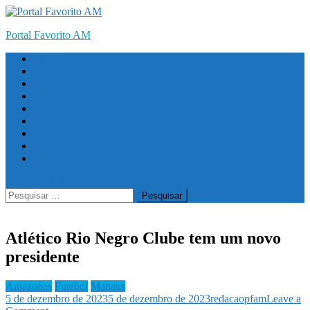
Skip
to
Portal Favorito AM
content
Quem Somos
Início
Esportes
Política
Tecnologia
Cultura
Saúde
religião
Contato
site mode button
Pesquisar
por:
Atlético Rio Negro Clube tem um novo
presidente
Amazonas
Futebol
Manaus
5 de dezembro de 2023
5 de dezembro de 2023
redacaopfam
Leave a