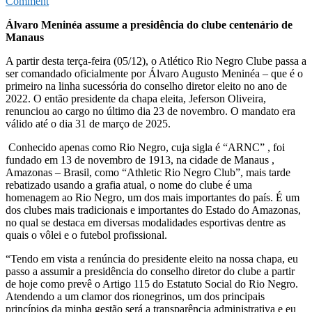
on
Comment
Atlético
Álvaro Meninéa assume a presidência do clube centenário de
Rio
Manaus
Negro
Clube
A partir desta terça-feira (05/12), o Atlético Rio Negro Clube passa a
tem
ser comandado oficialmente por Álvaro Augusto Meninéa – que é o
um
primeiro na linha sucessória do conselho diretor eleito no ano de
novo
2022. O então presidente da chapa eleita, Jeferson Oliveira,
presidente
renunciou ao cargo no último dia 23 de novembro. O mandato era
válido até o dia 31 de março de 2025.
Conhecido apenas como Rio Negro, cuja sigla é “ARNC” , foi
fundado em 13 de novembro de 1913, na cidade de Manaus ,
Amazonas – Brasil, como “Athletic Rio Negro Club”, mais tarde
rebatizado usando a grafia atual, o nome do clube é uma
homenagem ao Rio Negro, um dos mais importantes do país. É um
dos clubes mais tradicionais e importantes do Estado do Amazonas,
no qual se destaca em diversas modalidades esportivas dentre as
quais o vôlei e o futebol profissional.
“Tendo em vista a renúncia do presidente eleito na nossa chapa, eu
passo a assumir a presidência do conselho diretor do clube a partir
de hoje como prevê o Artigo 115 do Estatuto Social do Rio Negro.
Atendendo a um clamor dos rionegrinos, um dos principais
princípios da minha gestão será a transparência administrativa e eu