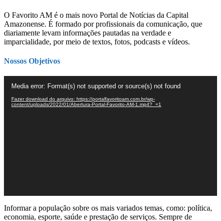
O Favorito AM é o mais novo Portal de Notícias da Capital
Amazonense. É formado por profissionais da comunicação, que
diariamente levam informações pautadas na verdade e
imparcialidade, por meio de textos, fotos, podcasts e vídeos.
Nossos Objetivos
Tocador
Media error: Format(s) not supported or source(s) not found
de
vídeo
Fazer download do arquivo: https://portalfavoritoam.com.br/wp-
content/uploads/2022/01/Abertura-Portal-Favorito-AM-1.mp4?_=1
Informar a população sobre os mais variados temas, como: política,
economia, esporte, saúde e prestação de serviços. Sempre de