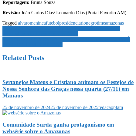
Reportagem:
Bruna Souza
Revisão:
João Carlos Dias/ Leonardo Dias (Portal Favorito AM)
Tagged
alvaromeninea
futebol
presidencia
rionegro
timeamazonas
Navegação
“Faço a Conta” é a única startup do Amazonas a concorrer ao
principal prêmio do segmento no Brasil
de
SUCESSÃO PELA CADEIRA DO PREFEITO BI GARCIA JÁ
Post
COMEÇOU EM PARINTINS
Related Posts
Sertanejos Mateus e Cristiano animam os Festejos de
Nossa Senhora das Graças nessa quarta (27/11) em
Manaus
25 de novembro de 2024
25 de novembro de 2025
redacaopfam
Comunidade Surda ganha protagonismo em
websérie sobre o Amazonas